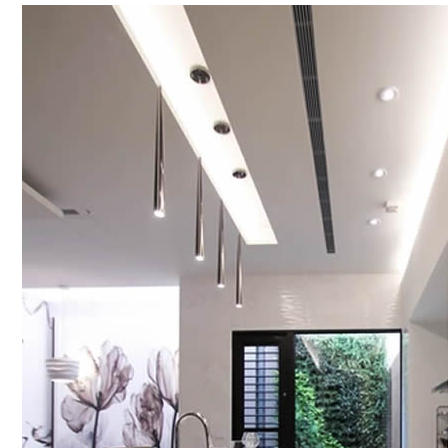
豪宅設計
毛胚屋設計
Luxury home design
Unfinished house design