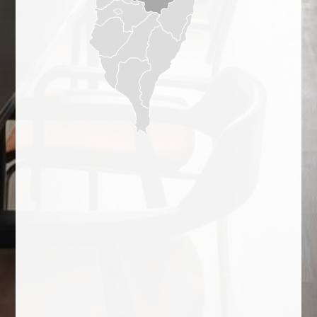
手機
0921587911
Line ID
martin_cheng